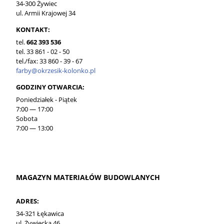
34-300 Żywiec
ul. Armii Krajowej 34
KONTAKT:
tel.
662 393 536
tel. 33 861 - 02 - 50
tel./fax: 33 860 - 39 - 67
farby@okrzesik-kolonko.pl
GODZINY OTWARCIA:
Poniedziałek - Piątek
7:00 — 17:00
Sobota
7:00 — 13:00
MAGAZYN MATERIAŁÓW BUDOWLANYCH
ADRES:
34-321 Łękawica
ul. Żywiecka 46