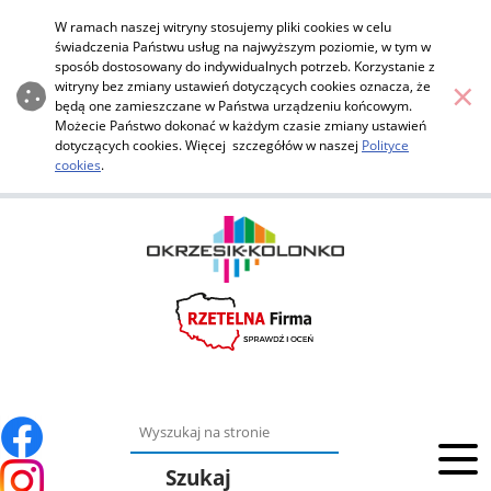
SADOLIN lakierobejca Extra -
Przejdź do menu głównego
Przejdź do głównej zawartości
W ramach naszej witryny stosujemy pliki cookies w celu
świadczenia Państwu usług na najwyższym poziomie, w tym w
sposób dostosowany do indywidualnych potrzeb. Korzystanie z
×
witryny bez zmiany ustawień dotyczących cookies oznacza, że
będą one zamieszczane w Państwa urządzeniu końcowym.
Możecie Państwo dokonać w każdym czasie zmiany ustawień
dotyczących cookies. Więcej szczegółów w naszej
Polityce
cookies
.
Szukaj
Szukaj